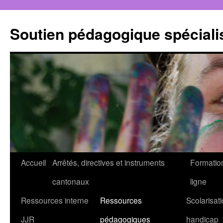
Aller
au
Soutien pédagogique spéciali
contenu
Accueil
Arrêtés, directives et instruments
Formatio
cantonaux
ligne
Ressources interne
Ressources
Scolarisati
JJR
pédagogiques
handicap