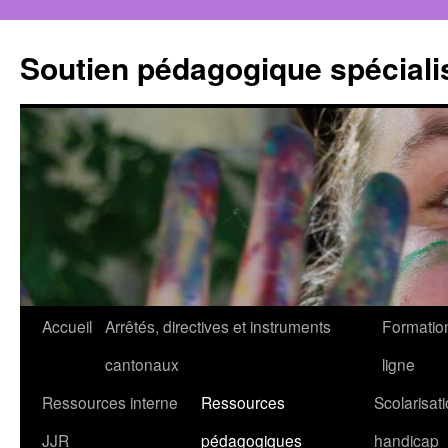
Aller
au
Soutien pédagogique spéciali
contenu
Accueil
Arrêtés, directives et instruments
Formatio
cantonaux
ligne
Ressources interne
Ressources
Scolarisati
JJR
pédagogiques
handicap