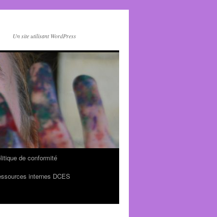
Un site utilisant WordPress
litique de conformité
ssources internes DCES