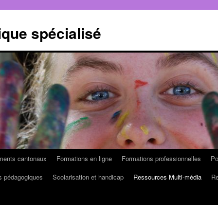
que spécialisé
ruments cantonaux
Formations en ligne
Formations professionnelles
Po
s pédagogiques
Scolarisation et handicap
Ressources Multi-média
Re