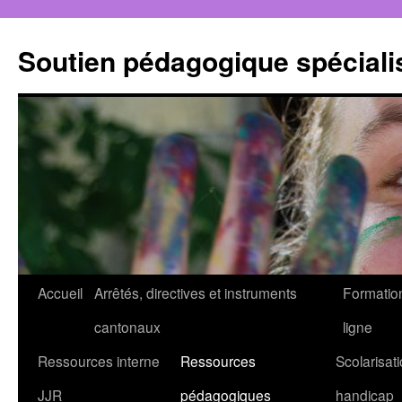
Aller
au
Soutien pédagogique spéciali
contenu
Accueil
Arrêtés, directives et instruments
Formatio
cantonaux
ligne
Ressources interne
Ressources
Scolarisati
JJR
pédagogiques
handicap