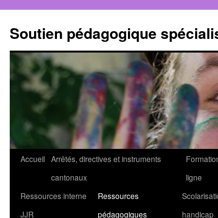
Aller
au
Soutien pédagogique spéciali
contenu
Accueil
Arrêtés, directives et instruments
Formatio
cantonaux
ligne
Ressources interne
Ressources
Scolarisati
JJR
pédagogiques
handicap