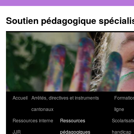
Aller
au
Soutien pédagogique spéciali
contenu
Accueil
Arrêtés, directives et instruments
Formatio
cantonaux
ligne
Ressources interne
Ressources
Scolarisati
JJR
pédagogiques
handicap