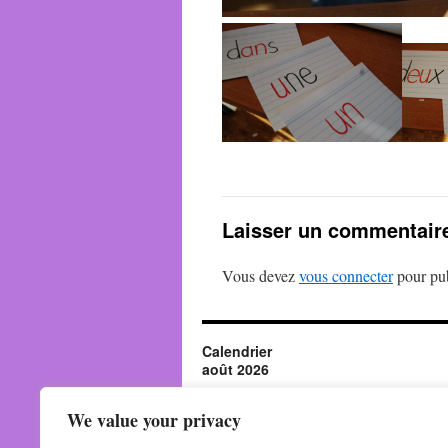
Laisser un commentair
Vous devez
vous connecter
pour pub
Calendrier
août 2026
L
M
M
J
V
S
D
1
2
We value your privacy
3
4
5
6
7
8
9