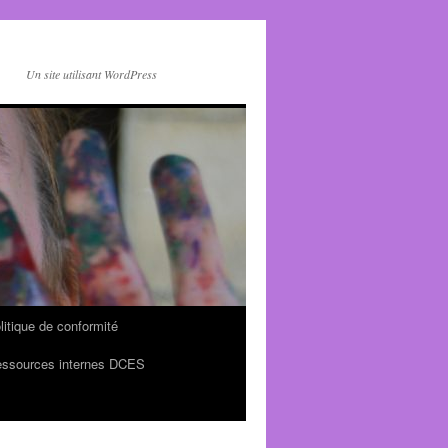
Un site utilisant WordPress
litique de conformité
ssources internes DCES