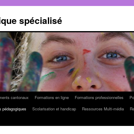
que spécialisé
ruments cantonaux
Formations en ligne
Formations professionnelles
Po
s pédagogiques
Scolarisation et handicap
Ressources Multi-média
Re