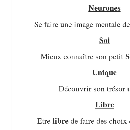
N
eurones
Se faire une image mentale d
S
oi
S
Mieux connaître son petit
U
nique
Découvrir son trésor
L
ibre
libre
Etre
de faire des choix 