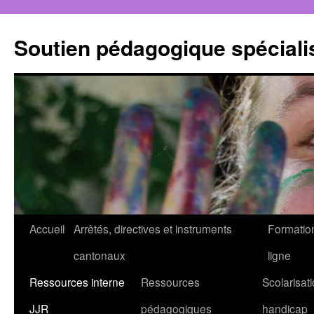
Aller
au
Soutien pédagogique spéciali
contenu
Accueil
Arrêtés, directives et instruments
Formatio
cantonaux
ligne
Ressources interne
Ressources
Scolarisati
JJR
pédagogiques
handicap