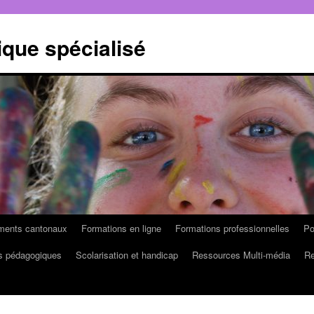
que spécialisé
ruments cantonaux
Formations en ligne
Formations professionnelles
Po
s pédagogiques
Scolarisation et handicap
Ressources Multi-média
Re