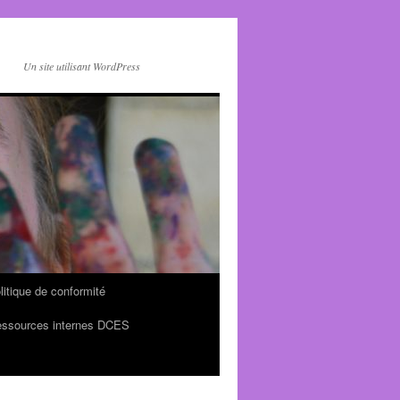
Un site utilisant WordPress
litique de conformité
ssources internes DCES